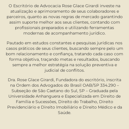
qualidade técnica e atendimento
O Escritório de Advocacia Rose Glace Girardi investe na
personalizado, com muita ética e
atualização e aprimoramento de seus colaboradores e
mantendo comunicação clara com o
parceiros, quanto as novas regras de mercado garantindo
cliente em cada etapa do processo.
assim suporte melhor aos seus clientes, contando com
profissionais preparados e utilizando ferramentas
modernas de acompanhamento jurídico.
Pautado em estudos constantes e pesquisas jurídicas nos
casos práticos de seus clientes, buscando sempre pelo um
bom relacionamento e confiança, tratando cada caso com
forma objetiva, traçando metas e resultados, buscando
sempre a melhor estratégia na solução preventiva e
judicial de conflitos.
Dra. Rose Glace Girardi, Fundadora do escritório, inscrita
na Ordem dos Advogados do Brasil OAB/SP 334.290 –
Subseção de São Caetano do Sul, SP – Graduada pela
Universidade Anhanguera e Especializada em Direito de
Família e Sucessões, Direito do Trabalho, Direito
Previdenciário e Direito Imobiliário e Direito Médico e da
Saúde.