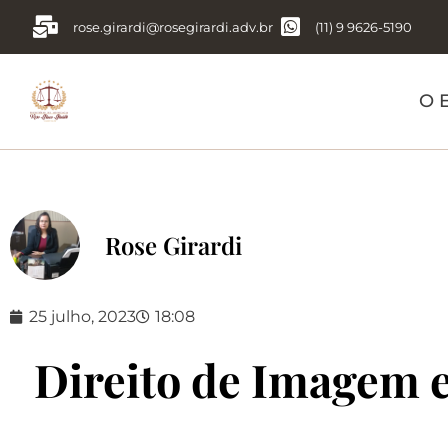
rose.girardi@rosegirardi.adv.br
(11) 9 9626-5190
O E
Rose Girardi
25 julho, 2023
18:08
Direito de Imagem e 