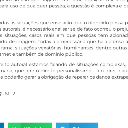
a para uso de qualquer pessoa, a questão é complexa e pe
s as situações que ensejarão que o ofendido possa pl
 autorais, é necessário analisar se de fato ocorreu o pre
 situações, casos reais em que pessoas tem acionado 
ido de imagem, todavia é necessário que haja ofensa a 
 fama, situações vexatórias, humilhantes, dentre outras 
ternet e também de domínio público.
ito autoral estamos falando de situações complexas, ma
a, que fere o direito personalíssimo, já o direito au
ados poderão gerar a obrigação de reparar os danos extra
NQU&t=2