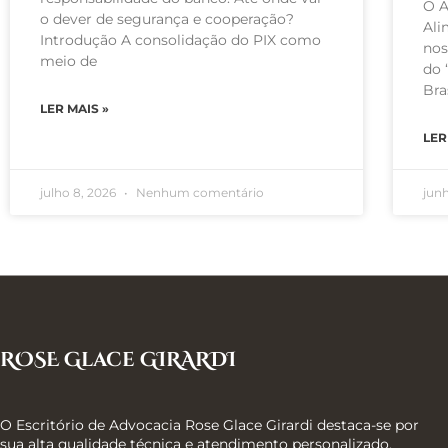
O A
o dever de segurança e cooperação?
Ali
Introdução A consolidação do PIX como
nos
meio de
do 
Bra
LER MAIS »
LER
julho 8, 2026
Nenhum comentário
jun
ROSE Glace GIRARDI
O Escritório de Advocacia Rose Glace Girardi destaca-se por
sua alta qualidade técnica e atendimento personalizado,