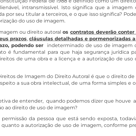
nstituição Federal de 1988 é definido como um direi
alienável, intransmissível. Isto significa que a image
a por seu titular a terceiros, e o que isso significa? Po
torização do uso de imagem.
imagem ou direito autoral
os
contratos deverão conter 
eus prazos
,
cláusulas detalhadas e pormenorizadas a
razo, podendo ser
indeterminado de uso de imagem ou
ato é fundamental para que haja segurança jurídica 
eitos de uma obra e a licença e a autorização de uso 
 Direitos de Imagem do Direito Autoral é que o direito
espeito a sua obra intelectual, de uma forma simples e o
etiva de entender, quando podemos dizer que houve a v
o ao direito de uso de imagem?
permissão da pessoa que está sendo exposta, todavia 
a quanto a autorização de uso de imagem, conforme pre