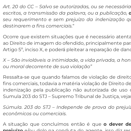
Art. 20 do CC – Salvo se autorizadas, ou se necessá
escritos, a transmissão da palavra, ou a publicação,
seu requerimento e sem prejuízo da indenização qu
destinarem a fins comerciais.
“
Ocorre que existem situações que é necessário atentar
ao Direito de imagem do ofendido, principalmente par
Artigo 5º, inciso X, e poderá pleitear a reparação de dan
X – São invioláveis a intimidade, a vida privada, a 
ou moral decorrente de sua violação”
Ressalta-se que quando falamos de violação de direit
fins comerciais, todavia a matéria violação de Direit
indenização pela publicação não autorizada de us
Sumula 203 do STJ – Supremo Tribunal de Justiça, vej
Súmula. 203 do STJ – Independe de prova do preju
econômicos ou comerciais.
A situação que concluímos então é que
o dever d
prejuízo
e/ou dolo na conduta do agente, isso diz re