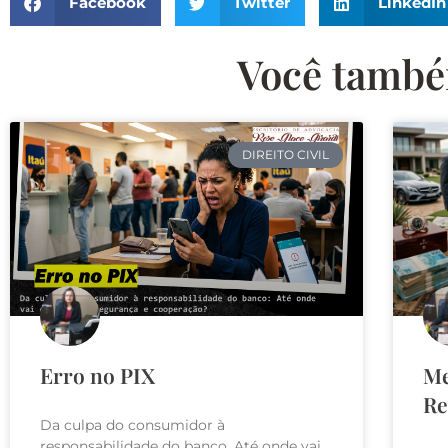
Facebook
Twitter
LinkedIn
Você também
DIREITO CIVIL
Erro no PIX
Me
Re
Da culpa do consumidor à
responsabilidade do banco. Até onde vai