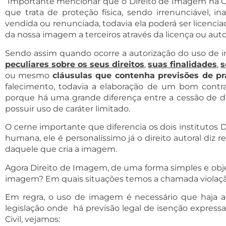
Importante mencionar que o Direito de Imagem na Co
que trata de proteção física, sendo irrenunciável, in
vendida ou renunciada, todavia ela poderá ser licenciad
da nossa imagem a terceiros através da licença ou au
Sendo assim quando ocorre a autorização do uso de 
peculiares sobre os seus direitos
,
suas finalidades
,
s
ou mesmo
cláusulas que contenha previsões de p
falecimento, todavia a elaboração de um bom contr
porque há uma grande diferença entre a cessão de dir
possuir uso de caráter limitado.
O cerne importante que diferencia os dois institutos
humana, ele é personalíssimo já o direito autoral diz r
daquele que cria a imagem.
Agora Direito de Imagem, de uma forma simples e obj
imagem? Em quais situações temos a chamada violaçã
Em regra, o uso de imagem é necessário que haja a 
legislação onde há previsão legal de isenção express
Civil, vejamos: