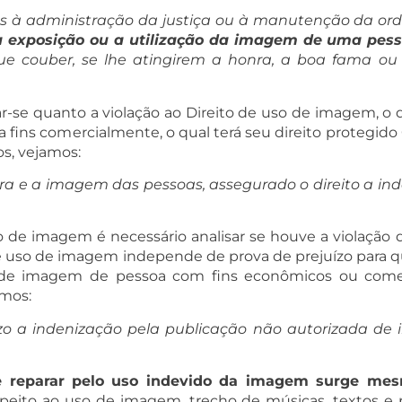
rias à administração da justiça ou à manutenção da or
a exposição ou a utilização da imagem de uma pess
e couber, se lhe atingirem a honra, a boa fama ou a
-se quanto a violação ao Direito de uso de imagem, o q
a fins comercialmente, o qual terá seu direito protegi
os, vejamos:
honra e a imagem das pessoas, assegurado o direito a i
o de imagem é necessário analisar se houve a violação
o de uso de imagem independe de prova de prejuízo para q
o de imagem de pessoa com fins econômicos ou comer
amos:
ízo a indenização pela publicação não autorizada d
e reparar pelo uso indevido da imagem surge me
speito ao uso de imagem, trecho de músicas, textos e p