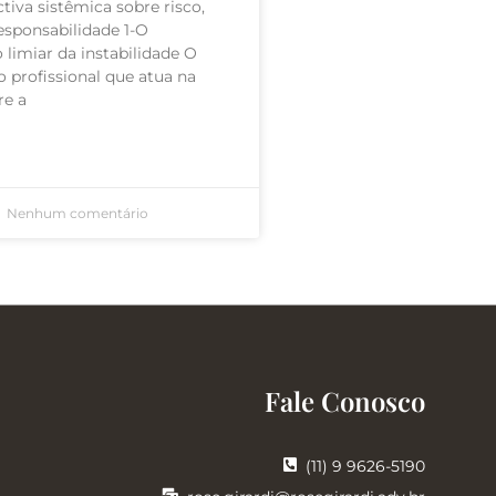
iva sistêmica sobre risco,
responsabilidade 1-O
limiar da instabilidade O
 profissional que atua na
re a
Nenhum comentário
Fale Conosco
(11) 9 9626-5190