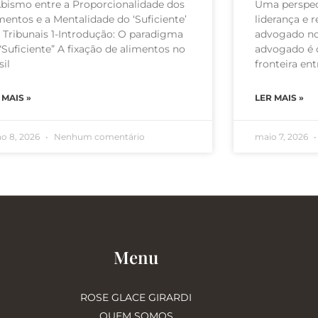
bismo entre a Proporcionalidade dos
Uma perspect
mentos e a Mentalidade do ‘Suficiente’
liderança e 
 Tribunais 1-Introdução: O paradigma
advogado no 
“Suficiente” A fixação de alimentos no
advogado é o
sil
fronteira ent
 MAIS »
LER MAIS »
ho 8, 2026
Nenhum comentário
maio 7, 2026
Menu
ROSE GLACE GIRARDI
QUEM SOMOS