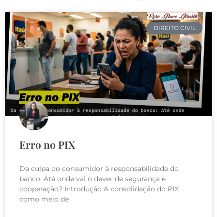
DIREITO CIVIL
Erro no PIX
Da culpa do consumidor à responsabilidade do
banco. Até onde vai o dever de segurança e
cooperação? Introdução A consolidação do PIX
como meio de