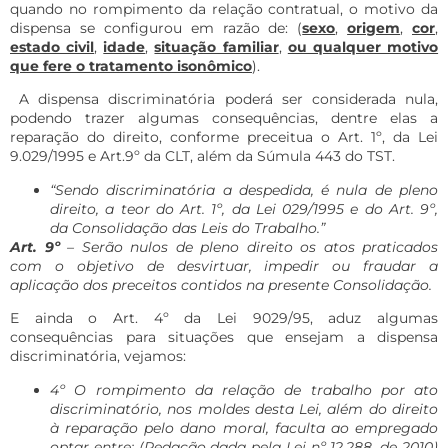
quando no rompimento da relação contratual, o motivo da
dispensa se configurou em razão de: (
sexo
,
origem
,
cor
,
estado civil
,
idade
,
situação familiar
,
ou qualquer motivo
que fere o tratamento isonômico
).
A dispensa discriminatória poderá ser considerada nula,
podendo trazer algumas consequências, dentre elas a
reparação do direito, conforme preceitua o Art. 1º, da Lei
9.029/1995 e Art.9º da CLT, além da Súmula 443 do TST.
“Sendo discriminatória a despedida, é nula de pleno
direito, a teor do Art.
1º
, da Lei
029
/1995 e do Art.
9º
,
da
Consolidação das Leis do Trabalho
.”
Art. 9º
– Serão nulos de pleno direito os atos praticados
com o objetivo de desvirtuar, impedir ou fraudar a
aplicação dos preceitos contidos na presente Consolidação.
E ainda o Art. 4º da Lei 9029/95, aduz algumas
consequências para situações que ensejam a dispensa
discriminatória, vejamos:
4º O rompimento da relação de trabalho por ato
discriminatório, nos moldes desta Lei, além do direito
à reparação pelo dano moral, faculta ao empregado
optar entre: (Redação dada pela Lei nº 12.288, de 2010)