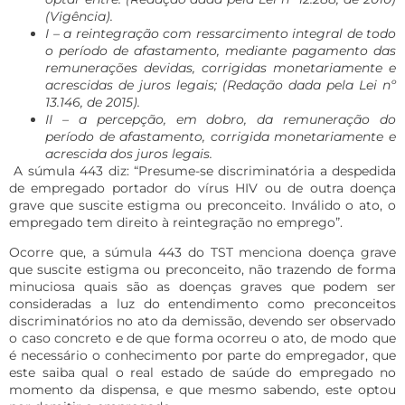
(Vigência).
I – a reintegração com ressarcimento integral de todo
o período de afastamento, mediante pagamento das
remunerações devidas, corrigidas monetariamente e
acrescidas de juros legais; (Redação dada pela Lei nº
13.146, de 2015).
II – a percepção, em dobro, da remuneração do
período de afastamento, corrigida monetariamente e
acrescida dos juros legais.
A súmula 443 diz: “Presume-se discriminatória a despedida
de empregado portador do vírus HIV ou de outra doença
grave que suscite estigma ou preconceito. Inválido o ato, o
empregado tem direito à reintegração no emprego”.
Ocorre que, a súmula 443 do TST menciona doença grave
que suscite estigma ou preconceito, não trazendo de forma
minuciosa quais são as doenças graves que podem ser
consideradas a luz do entendimento como preconceitos
discriminatórios no ato da demissão, devendo ser observado
o caso concreto e de que forma ocorreu o ato, de modo que
é necessário o conhecimento por parte do empregador, que
este saiba qual o real estado de saúde do empregado no
momento da dispensa, e que mesmo sabendo, este optou