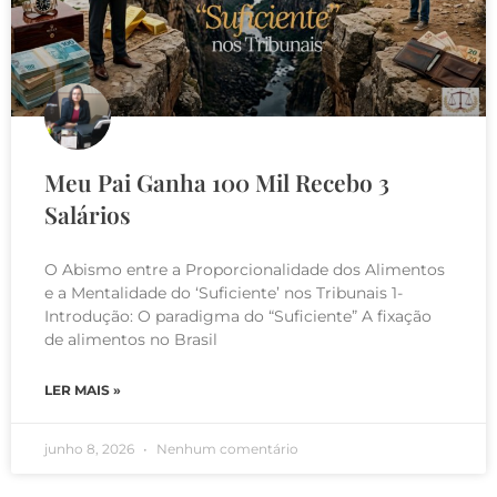
Meu Pai Ganha 100 Mil Recebo 3
Salários
O Abismo entre a Proporcionalidade dos Alimentos
e a Mentalidade do ‘Suficiente’ nos Tribunais 1-
Introdução: O paradigma do “Suficiente” A fixação
de alimentos no Brasil
LER MAIS »
junho 8, 2026
Nenhum comentário