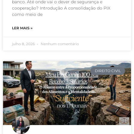
banco. Até onde vai o dever de segurança e
cooperação? Introdução A consolidação do PIX
como meio de
LER MAIS »
julho 8, 2026
Nenhum comentário
DIREITO CIVIL