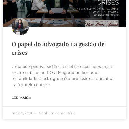
O papel do advogado na gestão de
crises
Uma perspectiva sistêmica sobre risco, liderança e
responsabilidade 1-O advogado no limiar da
instabilidade O advogado é o profissional que atua
na fronteira entre a
LER MAIS »
maio 7, 2026
Nenhum comentário