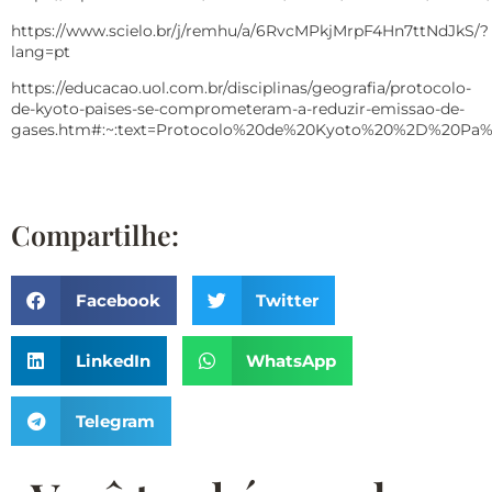
https://www.scielo.br/j/remhu/a/6RvcMPkjMrpF4Hn7ttNdJkS/?
lang=pt
https://educacao.uol.com.br/disciplinas/geografia/protocolo-
de-kyoto-paises-se-comprometeram-a-reduzir-emissao-de-
gases.htm#:~:text=Protocolo%20de%20Kyoto%20%2D%20P
Compartilhe:
Facebook
Twitter
LinkedIn
WhatsApp
Telegram