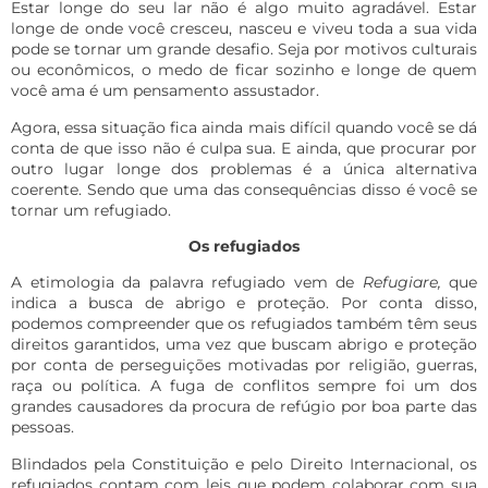
Estar longe do seu lar não é algo muito agradável. Estar
longe de onde você cresceu, nasceu e viveu toda a sua vida
pode se tornar um grande desafio. Seja por motivos culturais
ou econômicos, o medo de ficar sozinho e longe de quem
você ama é um pensamento assustador.
Agora, essa situação fica ainda mais difícil quando você se dá
conta de que isso não é culpa sua. E ainda, que procurar por
outro lugar longe dos problemas é a única alternativa
coerente. Sendo que uma das consequências disso é você se
tornar um refugiado.
Os refugiados
A etimologia da palavra refugiado vem de
Refugiare,
que
indica a busca de abrigo e proteção. Por conta disso,
podemos compreender que os refugiados também têm seus
direitos garantidos, uma vez que buscam abrigo e proteção
por conta de perseguições motivadas por religião, guerras,
raça ou política. A fuga de conflitos sempre foi um dos
grandes causadores da procura de refúgio por boa parte das
pessoas.
Blindados pela Constituição e pelo
Direito Internacional
, os
refugiados contam com leis que podem colaborar com sua