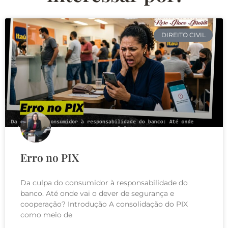
DIREITO CIVIL
Erro no PIX
Da culpa do consumidor à responsabilidade do
banco. Até onde vai o dever de segurança e
cooperação? Introdução A consolidação do PIX
como meio de