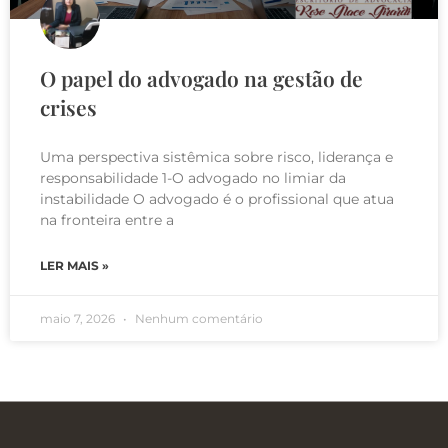
O papel do advogado na gestão de
crises
Uma perspectiva sistêmica sobre risco, liderança e
responsabilidade 1-O advogado no limiar da
instabilidade O advogado é o profissional que atua
na fronteira entre a
LER MAIS »
maio 7, 2026
Nenhum comentário