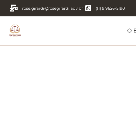
rose.girardi@rosegirardi.adv.br
(11) 9 9626-5190
O E
Tag:
Conhe
problemas 
consumo.