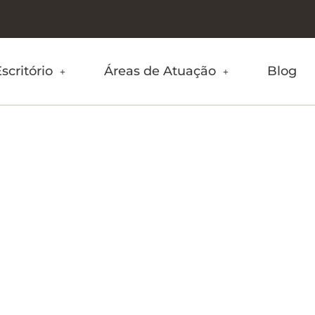
scritório
Áreas de Atuação
Blog
ça os 10 (dez)
nas relações 