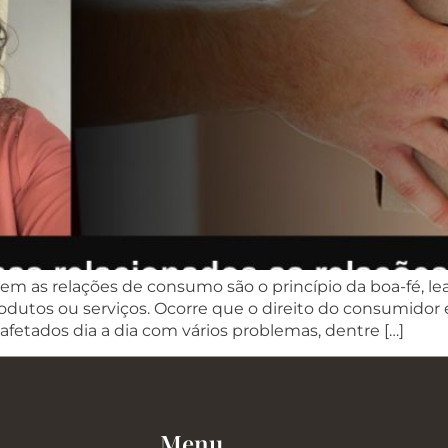
m as relações de consumo são o princípio da boa-fé, le
odutos ou serviços. Ocorre que o direito do consumidor
fetados dia a dia com vários problemas, dentre […]
Menu