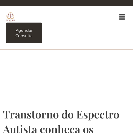
Agendar
Consulta
Tag:
Conheça os
principais direitos da
pessoa autista
Transtorno do Espectro
Autista conheça os