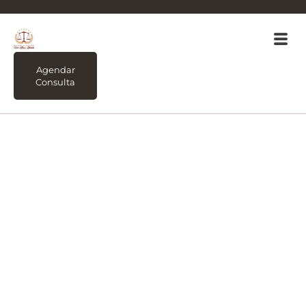
Agendar
Consulta
Tag:
Contrato de
Prestação de Serviço
conheça os elementos
essenciais deste
contrato.