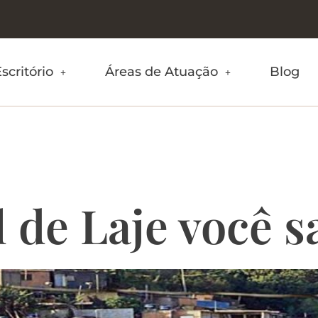
scritório
Áreas de Atuação
Blog
o Real de Laje
l de Laje você s