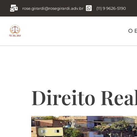
rose.girardi@rosegirardi.adv.br
(11) 9 9626-5190
O E
Tag:
Direit
Direito Rea