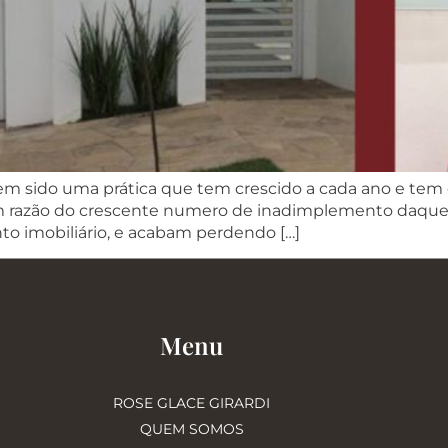
 tem sido uma prática que tem crescido a cada ano e tem
 razão do crescente numero de inadimplemento daque
o imobiliário, e acabam perdendo […]
Menu
ROSE GLACE GIRARDI
QUEM SOMOS