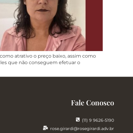
 como atrativo o preço baixo, assim como
les que não conseguem efetuar o
Fale Conosco
(11) 9 9626-5190
rose.girardi@rosegirardi.adv.br