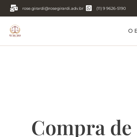
rose.girardi@rosegirardi.adv.br
(11) 9 9626-5190
O E
Tag:
é um 
as vantage
Compra de 