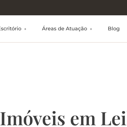
scritório
Áreas de Atuação
Blog
bom negócio?
ns e desvantag
Imóveis em Lei