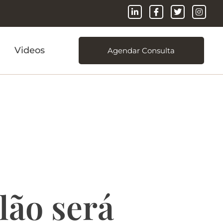
Videos
Agendar Consulta
 Conheça
ens.
lão será