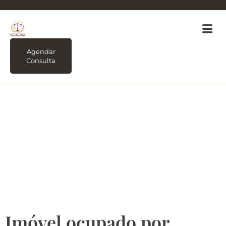
Agendar
Consulta
Tag:
Herdeiro que
não quer desocupar o
imóvel de herança o
que fazer?
Imóvel ocupado por