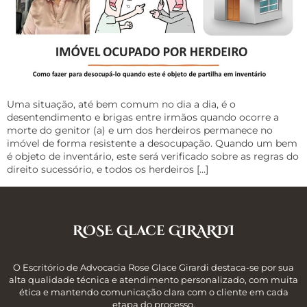
Uma situação, até bem comum no dia a dia, é o
desentendimento e brigas entre irmãos quando ocorre a
morte do genitor (a) e um dos herdeiros permanece no
imóvel de forma resistente a desocupação. Quando um bem
é objeto de inventário, este será verificado sobre as regras do
direito sucessório, e todos os herdeiros […]
ROSE Glace GIRARDI
O Escritório de Advocacia Rose Glace Girardi destaca-se por sua
alta qualidade técnica e atendimento personalizado, com muita
ética e mantendo comunicação clara com o cliente em cada
etapa do processo.