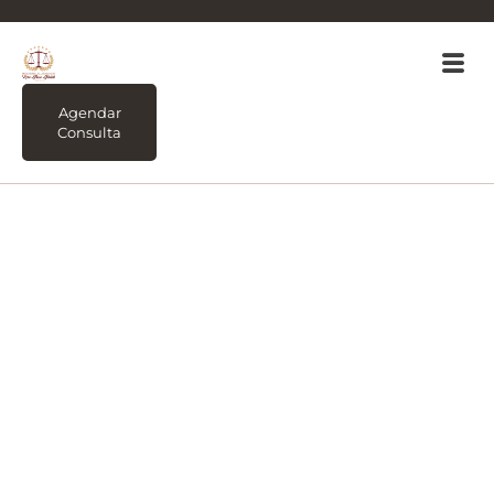
Agendar
Consulta
Tag:
Imóvel ocupado
por herdeiro como
fazer para desocupá-
lo quando este é
objeto de partilha em