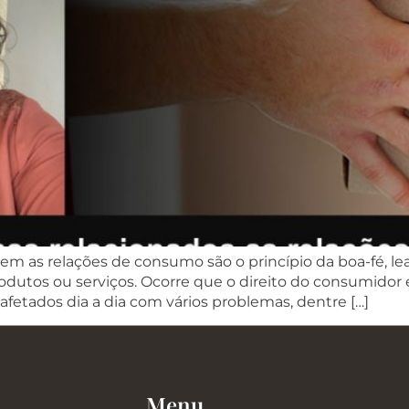
m as relações de consumo são o princípio da boa-fé, le
odutos ou serviços. Ocorre que o direito do consumidor
fetados dia a dia com vários problemas, dentre […]
Menu