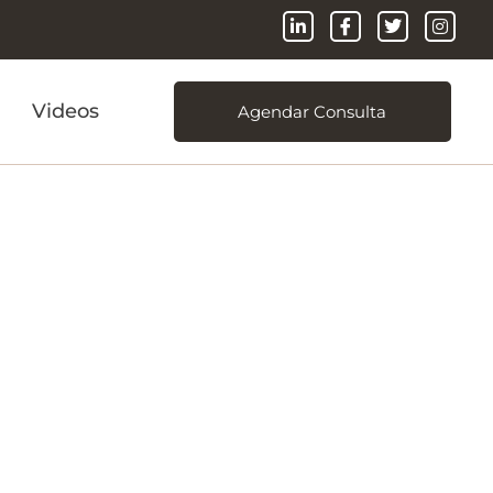
Videos
Agendar Consulta
as
 de