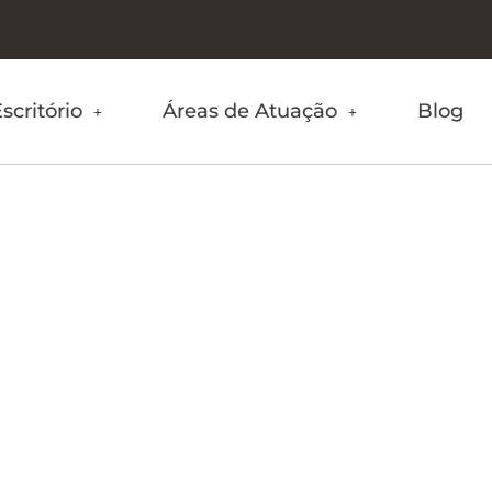
scritório
Áreas de Atuação
Blog
ipais problem
os as relações