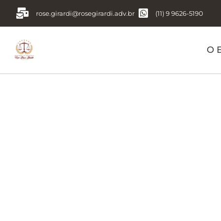
rose.girardi@rosegirardi.adv.br
(11) 9 9626-5190
O E
Tag:
Princ
relacionad
consumo