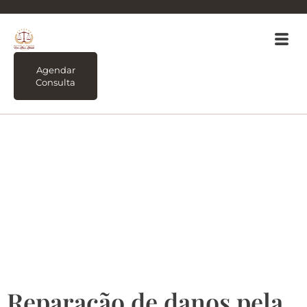
Agendar
Consulta
Tag:
reparação
independe da
comprovação do
abalo psicológico.
Reparação de danos pela