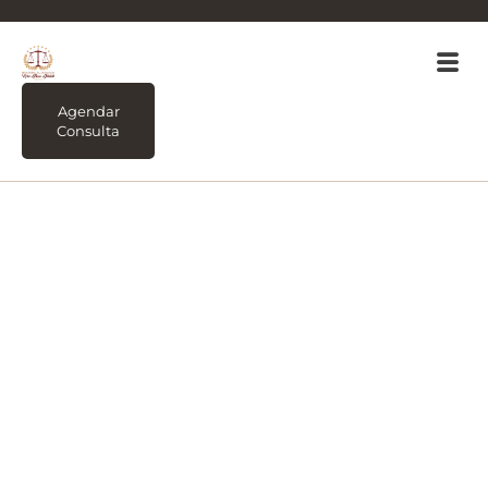
Agendar
Consulta
Tag:
Teoria do desvio
produtivo no
consumidor saiba o
que isso significa na
prática.