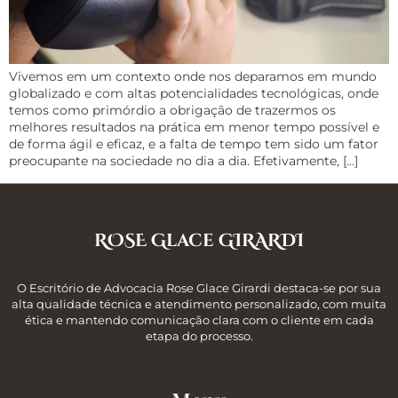
Vivemos em um contexto onde nos deparamos em mundo
globalizado e com altas potencialidades tecnológicas, onde
temos como primórdio a obrigação de trazermos os
melhores resultados na prática em menor tempo possível e
de forma ágil e eficaz, e a falta de tempo tem sido um fator
preocupante na sociedade no dia a dia. Efetivamente, […]
ROSE Glace GIRARDI
O Escritório de Advocacia Rose Glace Girardi destaca-se por sua
alta qualidade técnica e atendimento personalizado, com muita
ética e mantendo comunicação clara com o cliente em cada
etapa do processo.