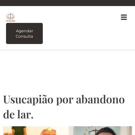
Agendar
Consulta
Tag:
Usucapião por
abandono de Lar.
Usucapião por abandono
de lar.