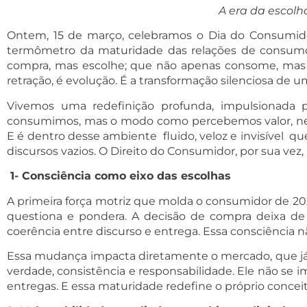
A era da escolh
Ontem, 15 de março, celebramos o Dia do Consumid
termômetro da maturidade das relações de consumo 
compra, mas escolhe; que não apenas consome, mas 
retração, é evolução. É a transformação silenciosa de 
Vivemos uma redefinição profunda, impulsionada
consumimos, mas o modo como percebemos valor, nece
E é dentro desse ambiente fluido, veloz e invisível q
discursos vazios. O Direito do Consumidor, por sua ve
1-
Consciência como eixo das escolhas
A primeira força motriz que molda o consumidor de 202
questiona e pondera. A decisão de compra deixa de se
coerência entre discurso e entrega. Essa consciência n
Essa mudança impacta diretamente o mercado, que já n
verdade, consistência e responsabilidade. Ele não se
entregas. E essa maturidade redefine o próprio concei