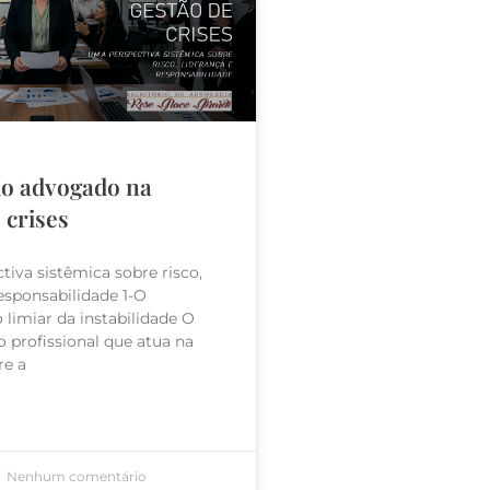
do advogado na
 crises
iva sistêmica sobre risco,
responsabilidade 1-O
limiar da instabilidade O
 profissional que atua na
re a
Nenhum comentário