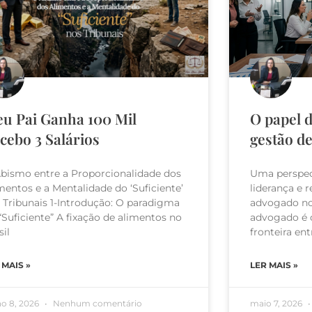
u Pai Ganha 100 Mil
O papel 
cebo 3 Salários
gestão de
bismo entre a Proporcionalidade dos
Uma perspect
mentos e a Mentalidade do ‘Suficiente’
liderança e 
 Tribunais 1-Introdução: O paradigma
advogado no 
“Suficiente” A fixação de alimentos no
advogado é o
sil
fronteira ent
 MAIS »
LER MAIS »
ho 8, 2026
Nenhum comentário
maio 7, 2026