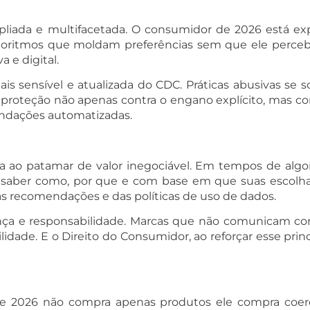
mpliada e multifacetada. O consumidor de 2026 está ex
lgoritmos que moldam preferências sem que ele perceba
 e digital.
s sensível e atualizada do CDC. Práticas abusivas se s
de proteção não apenas contra o engano explícito, mas c
endações automatizadas.
ada ao patamar de valor inegociável. Em tempos de algor
e saber como, por que e com base em que suas escolhas
das recomendações e das políticas de uso de dados.
iança e responsabilidade. Marcas que não comunicam co
e. E o Direito do Consumidor, ao reforçar esse princíp
 de 2026 não compra apenas produtos ele compra coer