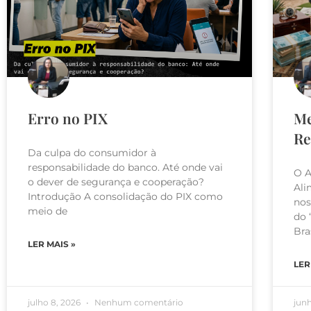
Erro no PIX
Me
Re
Da culpa do consumidor à
responsabilidade do banco. Até onde vai
O A
o dever de segurança e cooperação?
Ali
Introdução A consolidação do PIX como
nos
meio de
do 
Bra
LER MAIS »
LER
julho 8, 2026
Nenhum comentário
jun