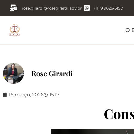
rose.girardi@rosegirardi.adv.br
(11) 9 9626-5190
O E
Rose Girardi
16 março, 2026
15:17
Cons