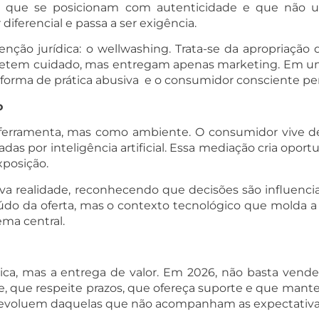
a, que se posicionam com autenticidade e que não uti
diferencial e passa a ser exigência.
ão jurídica: o wellwashing. Trata-se da apropriação 
etem cuidado, mas entregam apenas marketing. Em um 
a forma de prática abusiva e o consumidor consciente per
o
 ferramenta, mas como ambiente. O consumidor vive de
das por inteligência artificial. Essa mediação cria opo
xposição.
 realidade, reconhecendo que decisões são influenciada
eúdo da oferta, mas o contexto tecnológico que molda 
ema central.
stica, mas a entrega de valor. Em 2026, não basta vend
 que respeite prazos, que ofereça suporte e que mante
que evoluem daquelas que não acompanham as expectativ