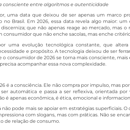
a consciente entre algoritmos e autenticidade
or, uma data que deixou de ser apenas um marco pro
no Brasil. Em 2026, essa data revela algo maior: u
discerniza; que não apenas reage ao mercado, mas o 
um consumidor que não enche sacolas, mas enche critério
 por uma evolução tecnológica constante, que alt
ssidade e propósito. A tecnologia deixou de ser ferr
ue o consumidor de 2026 se torna mais consciente, mais
z, precisa acompanhar essa nova complexidade.
6 é a consciência. Ele não compra por impulso, mas por
r automática e passa a ser reflexiva, orientada por v
ão é apenas econômica, é ética, emocional e informacion
ão pode mais se apoiar em estratégias superficiais. O
 impressiona com slogans, mas com práticas. Não se en
to de relação de consumo.