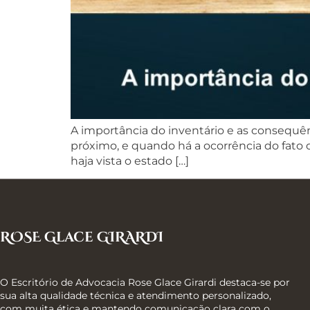
A importância do inventário e as consequên
próximo, e quando há a ocorrência do fato 
haja vista o estado […]
ROSE Glace GIRARDI
O Escritório de Advocacia Rose Glace Girardi destaca-se por
sua alta qualidade técnica e atendimento personalizado,
com muita ética e mantendo comunicação clara com o