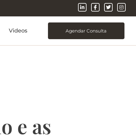
Videos
Agendar Consulta
ventário e
fazê-lo
o e as