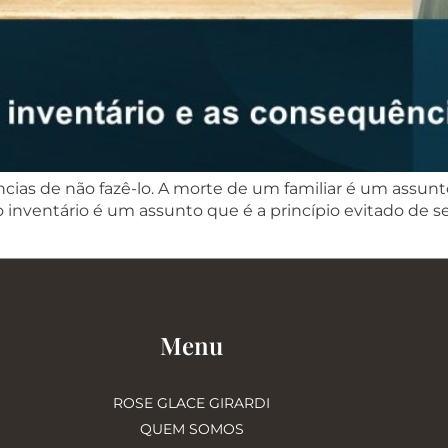
cias de não fazê-lo. A morte de um familiar é um assunt
o inventário é um assunto que é a princípio evitado de s
Menu
ROSE GLACE GIRARDI
QUEM SOMOS