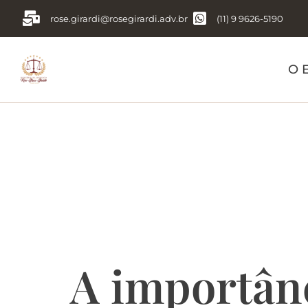
rose.girardi@rosegirardi.adv.br
(11) 9 9626-5190
O E
Tag:
A imp
as consequ
A importânc