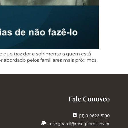
o que traz dor e sofrimento a quem está
er abordado pelos familiares mais próximos,
Fale Conosco
(11) 9 9626-5190
rose.girardi@rosegirardi.adv.br