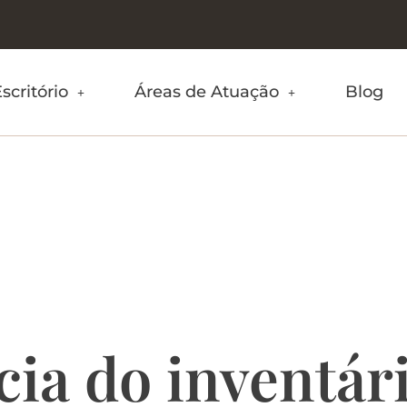
scritório
Áreas de Atuação
Blog
ortância do in
ências de não 
ia do inventári