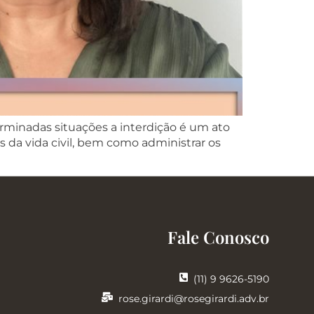
rminadas situações a interdição é um ato
 da vida civil, bem como administrar os
Fale Conosco
(11) 9 9626-5190
rose.girardi@rosegirardi.adv.br