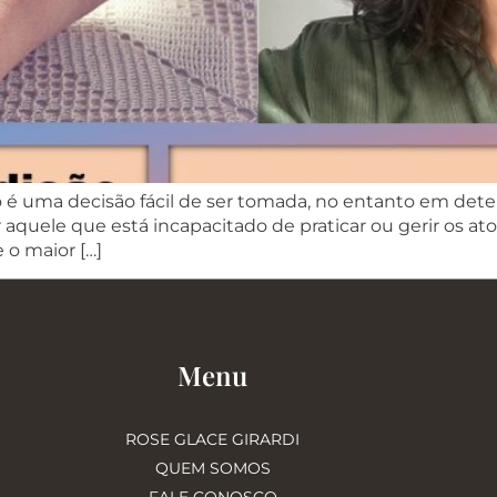
 é uma decisão fácil de ser tomada, no entanto em dete
quele que está incapacitado de praticar ou gerir os atos
 o maior […]
Menu
ROSE GLACE GIRARDI
QUEM SOMOS
FALE CONOSCO