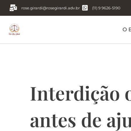
rose.girardi@rosegirardi.adv.br
(11) 9 9626-5190
O E
Tag:
Ação 
Interdição 
antes de aj