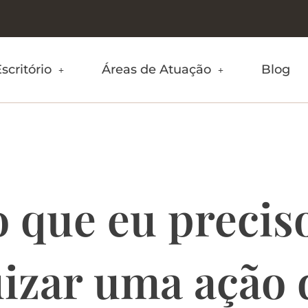
scritório
Áreas de Atuação
Blog
de interdição
o que eu precis
uizar uma ação 