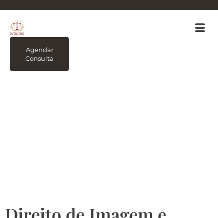
Agendar
Consulta
Tag:
Direito de
Imagem e Direito
autoral – Entenda a
Diferença
Direito de Imagem e