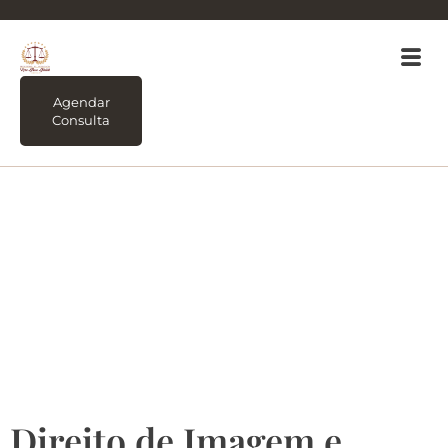
Agendar
Consulta
Tag:
Direito de
Imagem e Direito
autoral qual a
diferença você sabe?
Direito de Imagem e