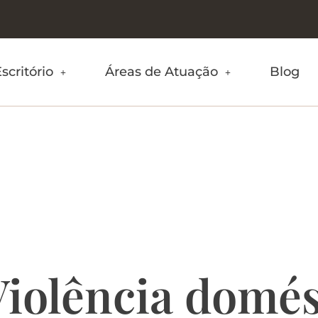
scritório
Áreas de Atuação
Blog
cio e Violênci
Lei Maria da 
Violência domés