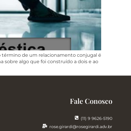
m o término de um relacionamento conjugal é
 sobre algo que foi construído a dois e ao
Fale Conosco
(11) 9 9626-5190
rose.girardi@rosegirardi.adv.br