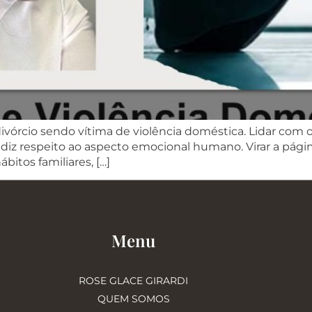
o divórcio sendo vítima de violência doméstica. Lidar co
iz respeito ao aspecto emocional humano. Virar a página
itos familiares, […]
Menu
ROSE GLACE GIRARDI
QUEM SOMOS