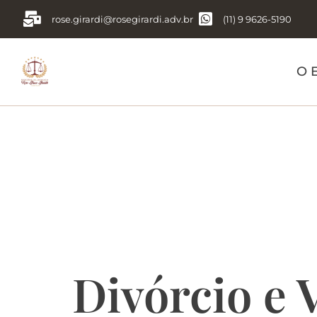
rose.girardi@rosegirardi.adv.br
(11) 9 9626-5190
O E
Tag:
Divór
doméstica 
Divórcio e 