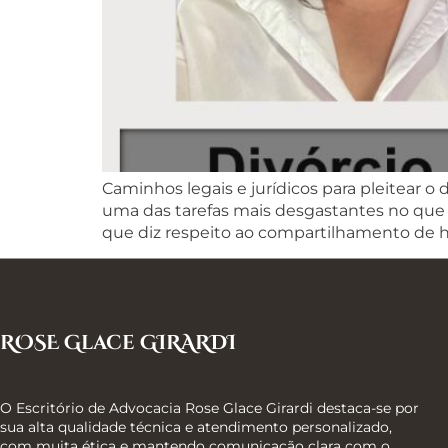
Caminhos legais e jurídicos para pleitear 
uma das tarefas mais desgastantes no que d
que diz respeito ao compartilhamento de háb
ROSE Glace GIRARDI
O Escritório de Advocacia Rose Glace Girardi destaca-se por
sua alta qualidade técnica e atendimento personalizado,
com muita ética e mantendo comunicação clara com o