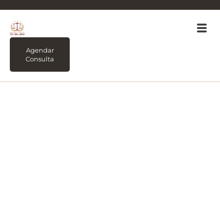
Agendar
Consulta
Tag:
Erro no PIX: Da
culpa do consumidor
à responsabilidade do
banco. Até onde vai o
dever de segurança e