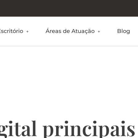
scritório
Áreas de Atuação
Blog
ça Digital e di
s.
ital principais