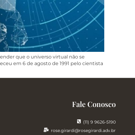
nder que o universo virtual não se
nteceu em 6 de agosto de 1991 pelo cientista
Fale Conosco
(11) 9 9626-5190
rose.girardi@rosegirardi.adv.br