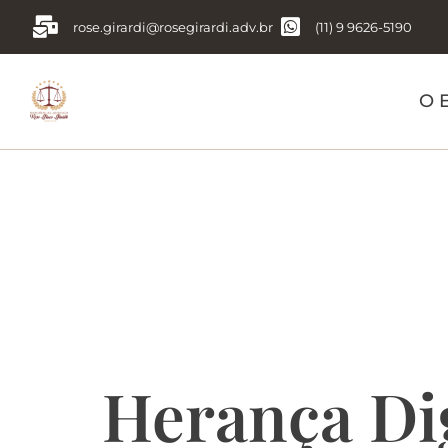
rose.girardi@rosegirardi.adv.br
(11) 9 9626-5190
O E
Tag:
Heran
sucessório
Herança Dig