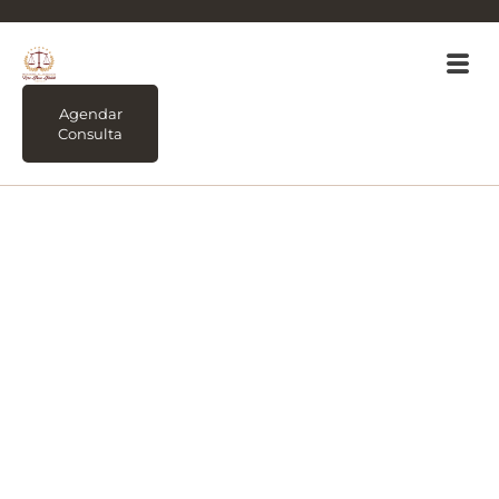
Agendar
Consulta
Tag:
Indenização por
danos morais será
que é qualquer
situação que dá
direito à reparação