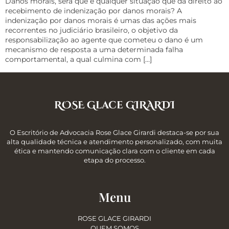
Danos morais, será que é qualquer situação que dá direito ao
recebimento de indenização por danos morais? A
indenização por danos morais é umas das ações mais
recorrentes no judiciário brasileiro, o objetivo da
responsabilização ao agente que cometeu o dano é um
mecanismo de resposta a uma determinada falha
comportamental, a qual culmina com […]
ROSE Glace GIRARDI
O Escritório de Advocacia Rose Glace Girardi destaca-se por sua
alta qualidade técnica e atendimento personalizado, com muita
ética e mantendo comunicação clara com o cliente em cada
etapa do processo.
Menu
ROSE GLACE GIRARDI
QUEM SOMOS