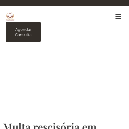
Agendar
Consulta
Tag:
Multa por
quebra de contrato de
locação. Como devo
calcular?
Multa rescisória em