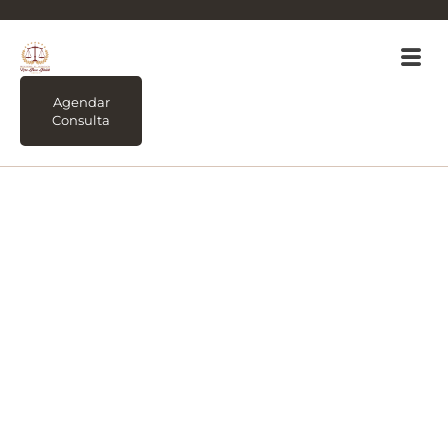
Agendar
Consulta
Tag:
Qual a
importância de fazer
um planejamento
patrimonial e
sucessório?