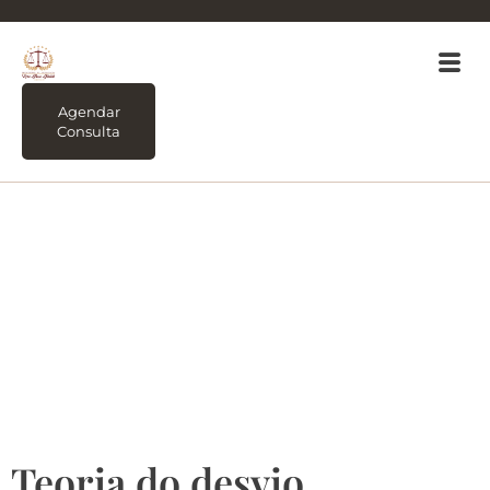
Agendar
Consulta
Tag:
Teoria do desvio
produtivo nas
relações de consumo
e bancária
Teoria do desvio