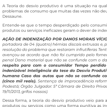
A Teoria do desvio produtivo é uma situação na qual 
problemas de consumo que muitas das vezes não deu ca
Dessaune.
Entende-se que o tempo desperdiçado pelo consumido
produtos ou serviços ineficazes geram o dever de inden
AÇÃO DE INDENIZAÇÃO POR DANOS MORAIS VÍCI
portadora de 04 (quatro) hérnias discais extrusas e, p
resolução do problema que restaram infrutíferas Tent
avençou-se acordo que não foi cumprido pelo fornec
penal Dano material que não se confunde com o d
respeito para com o consumidor Tempo perdido 
indenizável Inteligência da tese do Desvio Produ
humana
Caso dos autos que não se confunde co
(cinco mil reais).
Sentença de improcedência reformad
Podestá; Órgão Julgador: 5ª Câmara de Direito Privado
19/11/2013, grifos nossos).
Dessa forma, a teoria do desvio produtivo veio para
produtos ou serviços como uma forma punitiva as in