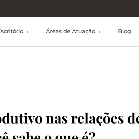
scritório
Áreas de Atuação
Blog
odutivo nas relações 
ê sabe o que é?