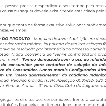
a pessoa precisa desperdiçar o seu tempo para resolve
usa ou sequer deveria existir, teoria esta criada pelo
r que tenta de forma exaustiva solucionar problemas 
izar, vejamos:
O DO PRODUTO
– Máquina de lavar Aquisição em decor
or orientação médica, foi privada de realizar esforços 
ativa de resolução por intermédio do processo administ
edor Nítida ocorrência do “Venire contra factum prop
ano moral –
Tempo demasiado sem o uso do referido 
do consumidor para tentativa de solução do info
tivo do Consumidor. Danos morais Configurados Afr
m um “mero aborrecimento” do cotidiano Indeniz
a. Recurso provido. (TJSP; Apelação 0007852-15.2010.8
; Foro de Araras – 3ª Vara Cível; Data do Julgamento: 
 agregar os direitos dos consumidores frente a condut
stituições financeiras ou fornecedores que mantem at