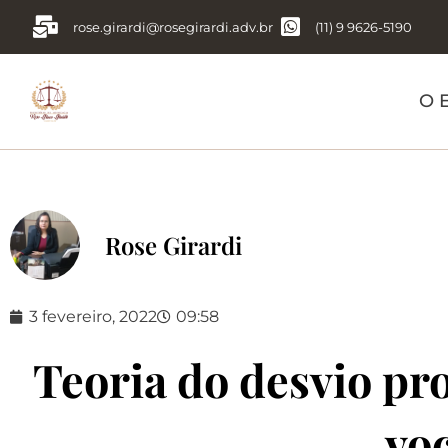
rose.girardi@rosegirardi.adv.br
(11) 9 9626-5190
O E
Rose Girardi
3 fevereiro, 2022
09:58
Teoria do desvio pr
voc