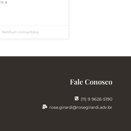
re a
Nenhum comentário
Fale Conosco
(11) 9 9626-5190
rose.girardi@rosegirardi.adv.br