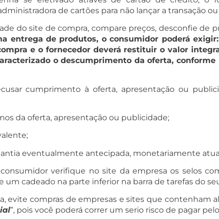
inistradora de cartões para não lançar a transação ou e
dade do site de compra, compare preços, desconfie de p
a entrega de produtos, o consumidor poderá exigir
 compra e o fornecedor deverá restituir o valor inte
caracterizado o descumprimento da oferta, conforme 
cusar cumprimento à oferta, apresentação ou public
mos da oferta, apresentação ou publicidade;
valente;
e quantia eventualmente antecipada, monetariamente atual
 consumidor verifique no site da empresa os selos co
e um cadeado na parte inferior na barra de tarefas do s
ja, evite compras de empresas e sites que contenham 
ial
”, pois você poderá correr um serio risco de pagar pel