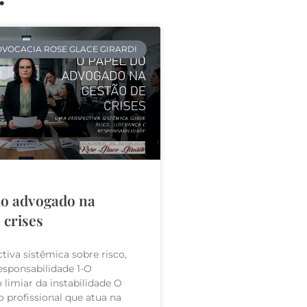
VOCACIA ROSE GLACE GIRARDI
do advogado na
 crises
iva sistêmica sobre risco,
responsabilidade 1-O
limiar da instabilidade O
 profissional que atua na