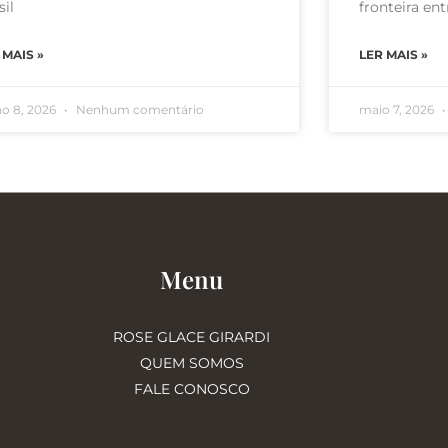
sil
fronteira ent
 MAIS »
LER MAIS »
ho 8, 2026
Nenhum comentário
maio 7, 2026
Menu
ROSE GLACE GIRARDI
QUEM SOMOS
FALE CONOSCO