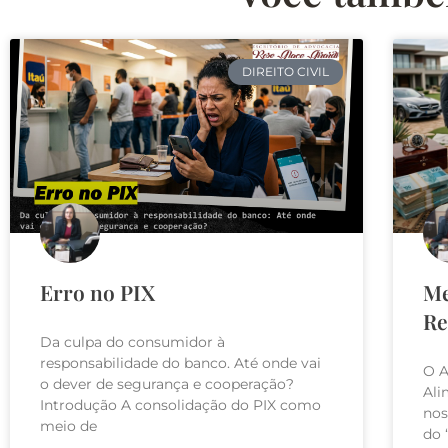
DIREITO CIVIL
Erro no PIX
Me
Re
Da culpa do consumidor à
responsabilidade do banco. Até onde vai
O A
o dever de segurança e cooperação?
Ali
Introdução A consolidação do PIX como
nos
meio de
do 