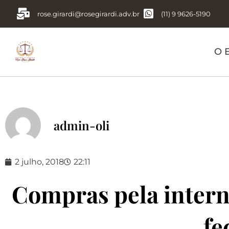
rose.girardi@rosegirardi.adv.br
(11) 9 9626-5190
O E
admin-oli
2 julho, 2018
22:11
Compras pela intern
fe