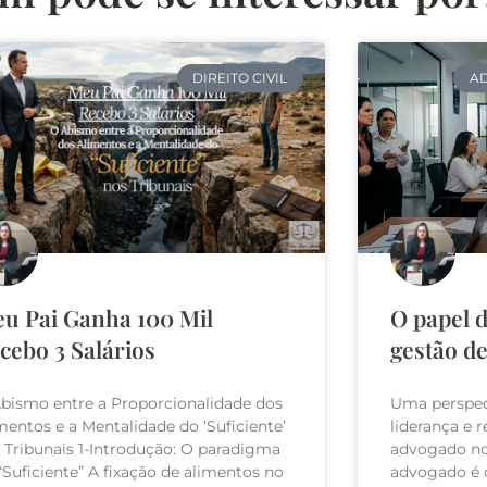
DIREITO CIVIL
AD
u Pai Ganha 100 Mil
O papel 
cebo 3 Salários
gestão de
bismo entre a Proporcionalidade dos
Uma perspect
mentos e a Mentalidade do ‘Suficiente’
liderança e 
 Tribunais 1-Introdução: O paradigma
advogado no 
“Suficiente” A fixação de alimentos no
advogado é o