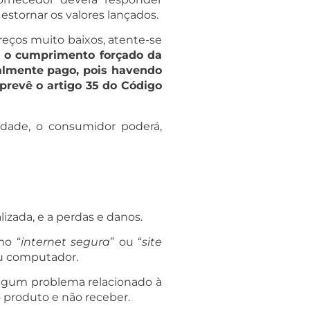
stornar os valores lançados.
reços muito baixos, atente-se
: o cumprimento forçado da
gralmente pago, pois havendo
prevê o artigo 35 do Código
idade, o consumidor poderá,
izada, e a perdas e danos.
mo “
internet segura
” ou “
site
eu computador.
algum problema relacionado à
o produto e não receber.