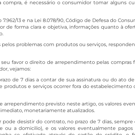
 a compra, é necessário o consumidor tomar alguns cui
7.962/13 e na Lei 8.078/90, Código de Defesa do Consu
r de forma clara e objetiva, informações quanto à ofe
o.
 pelos problemas com produtos ou serviços, respondend
eu favor o direito de arrependimento pelas compras fe
dor, vejamos:
razo de 7 dias a contar de sua assinatura ou do ato 
 produtos e serviços ocorrer fora do estabelecimento 
 de arrependimento previsto neste artigo, os valores ev
de imediato, monetariamente atualizados.
ode desistir do contrato, no prazo de 7 dias, sempre q
ne ou a domicilio), e os valores eventualmente pagos 
ha se efetivado através de cartão de crédito, o f