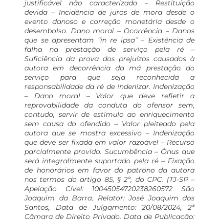
justificável não caracterizado – Restituição
devida – Incidência de juros de mora desde o
evento danoso e correção monetária desde o
desembolso. Dano moral – Ocorrência – Danos
que se apresentam “in re ipsa” – Existência de
falha na prestação de serviço pela ré –
Suficiência da prova dos prejuízos causados à
autora em decorrência da má prestação do
serviço para que seja reconhecida a
responsabilidade da ré de indenizar. Indenização
– Dano moral – Valor que deve refletir a
reprovabilidade da conduta do ofensor sem,
contudo, servir de estímulo ao enriquecimento
sem causa do ofendido – Valor pleiteado pela
autora que se mostra excessivo – Indenização
que deve ser fixada em valor razoável – Recurso
parcialmente provido. Sucumbência – Ônus que
será integralmente suportado pela ré – Fixação
de honorários em favor do patrono da autora
nos termos do artigo 85, § 2º, do CPC. (TJ-SP –
Apelação Cível: 10045054720238260572 São
Joaquim da Barra, Relator: José Joaquim dos
Santos, Data de Julgamento: 20/08/2024, 2ª
Câmara de Direito Privado, Data de Publicação: