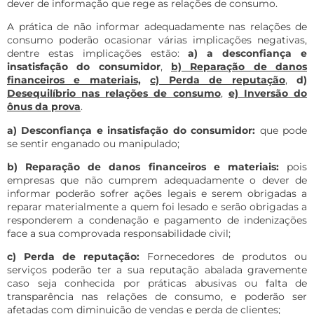
dever de informação que rege as relações de consumo.
A prática de não informar adequadamente nas relações de
consumo poderão ocasionar várias implicações negativas,
dentre estas implicações estão:
a) a desconfiança e
insatisfação do consumidor
,
b) Reparação de danos
financeiros e materiais,
c) Perda de reputação
,
d
)
Desequilíbrio nas relações de consumo
,
e) Inversão do
ônus da prova
.
a) Desconfiança e insatisfação do consumidor:
que pode
se sentir enganado ou manipulado;
b) Reparação de danos financeiros e materiais:
pois
empresas que não cumprem adequadamente o dever de
informar poderão sofrer ações legais e serem obrigadas a
reparar materialmente a quem foi lesado e serão obrigadas a
responderem a condenação e pagamento de indenizações
face a sua comprovada responsabilidade civil;
c) Perda de reputação:
Fornecedores de produtos ou
serviços poderão ter a sua reputação abalada gravemente
caso seja conhecida por práticas abusivas ou falta de
transparência nas relações de consumo, e poderão ser
afetadas com diminuição de vendas e perda de clientes;