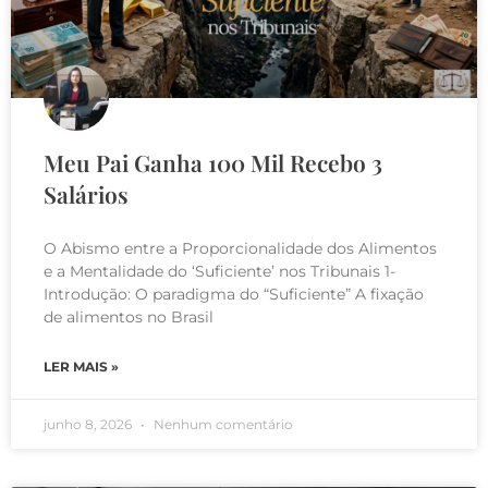
Meu Pai Ganha 100 Mil Recebo 3
Salários
O Abismo entre a Proporcionalidade dos Alimentos
e a Mentalidade do ‘Suficiente’ nos Tribunais 1-
Introdução: O paradigma do “Suficiente” A fixação
de alimentos no Brasil
LER MAIS »
junho 8, 2026
Nenhum comentário