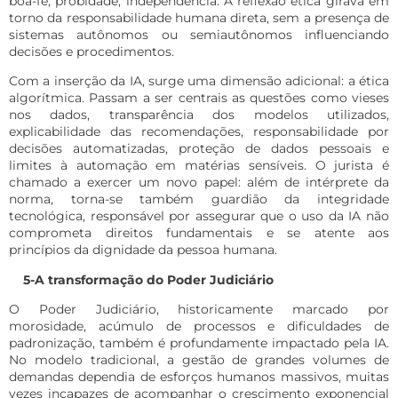
boa-fé, probidade, independência. A reflexão ética girava em
torno da responsabilidade humana direta, sem a presença de
sistemas autônomos ou semiautônomos influenciando
decisões e procedimentos.
Com a inserção da IA, surge uma dimensão adicional: a ética
algorítmica. Passam a ser centrais as questões como vieses
nos dados, transparência dos modelos utilizados,
explicabilidade das recomendações, responsabilidade por
decisões automatizadas, proteção de dados pessoais e
limites à automação em matérias sensíveis. O jurista é
chamado a exercer um novo papel: além de intérprete da
norma, torna-se também guardião da integridade
tecnológica, responsável por assegurar que o uso da IA não
comprometa direitos fundamentais e se atente aos
princípios da dignidade da pessoa humana.
5-
A transformação do Poder Judiciário
O Poder Judiciário, historicamente marcado por
morosidade, acúmulo de processos e dificuldades de
padronização, também é profundamente impactado pela IA.
No modelo tradicional, a gestão de grandes volumes de
demandas dependia de esforços humanos massivos, muitas
vezes incapazes de acompanhar o crescimento exponencial