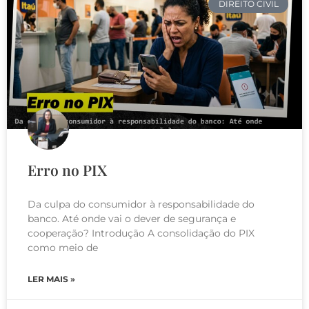
DIREITO CIVIL
Erro no PIX
Da culpa do consumidor à responsabilidade do
banco. Até onde vai o dever de segurança e
cooperação? Introdução A consolidação do PIX
como meio de
LER MAIS »