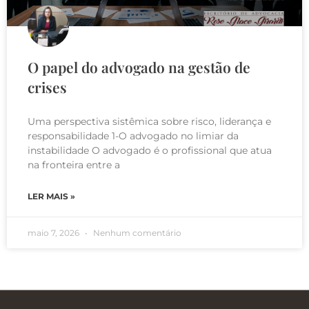
O papel do advogado na gestão de
crises
Uma perspectiva sistêmica sobre risco, liderança e
responsabilidade 1-O advogado no limiar da
instabilidade O advogado é o profissional que atua
na fronteira entre a
LER MAIS »
maio 7, 2026
Nenhum comentário