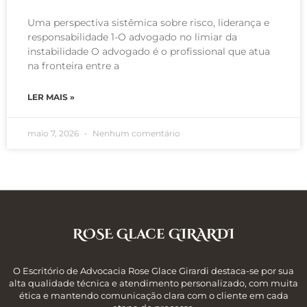
Uma perspectiva sistêmica sobre risco, liderança e
responsabilidade 1-O advogado no limiar da
instabilidade O advogado é o profissional que atua
na fronteira entre a
LER MAIS »
maio 7, 2026
Nenhum comentário
ROSE Glace GIRARDI
O Escritório de Advocacia Rose Glace Girardi destaca-se por sua
alta qualidade técnica e atendimento personalizado, com muita
ética e mantendo comunicação clara com o cliente em cada