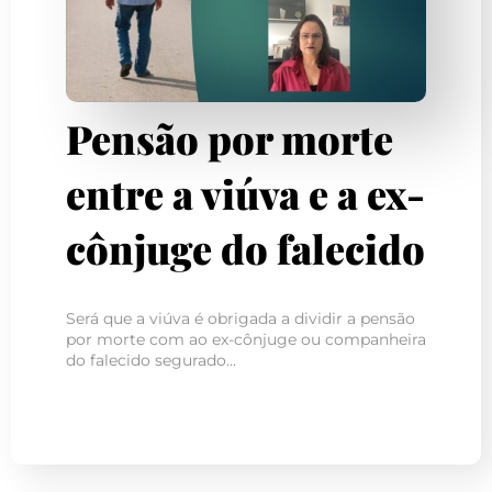
Pensão por morte
entre a viúva e a ex-
cônjuge do falecido
Será que a viúva é obrigada a dividir a pensão
por morte com ao ex-cônjuge ou companheira
do falecido segurado…