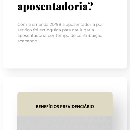
aposentadoria?
Com a emenda 20/98 a aposentadoria por
serviço foi extinguida para dar lugar a
aposentadoria por tempo de contribuição,
acabando…