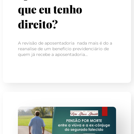
que eu tenho
direito?
A revisão de aposentadoria nada mais é do a
reanalise de um benefício previdenciário de
quem já recebe a aposentadoria…