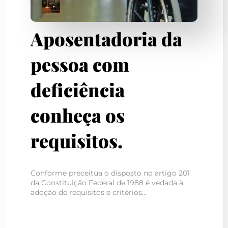
Aposentadoria da
pessoa com
deficiência
conheça os
requisitos.
Conforme preceitua o disposto no artigo 201
da Constituição Federal de 1988 é vedada à
adoção de requisitos e critérios…