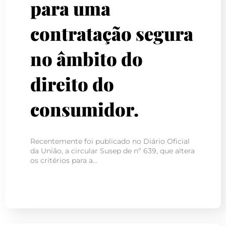
para uma
contratação segura
no âmbito do
direito do
consumidor.
Recentemente foi publicado no Diário Oficial
da União, a circular Susep de nº 639, que altera
os critérios para a…