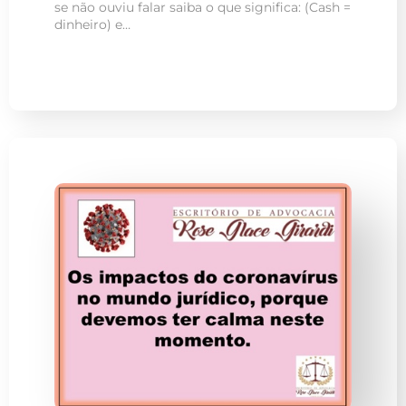
se não ouviu falar saiba o que significa: (Cash =
dinheiro) e…